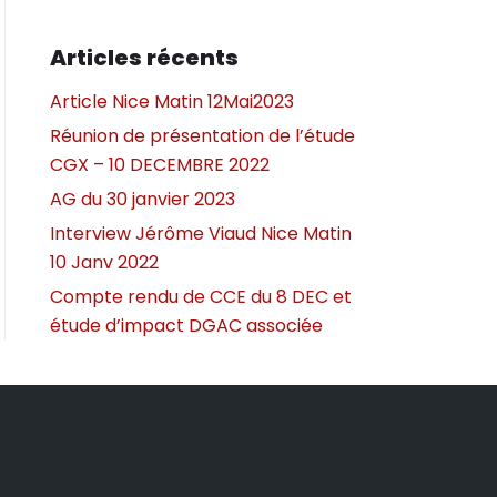
Articles récents
Article Nice Matin 12Mai2023
Réunion de présentation de l’étude
CGX – 10 DECEMBRE 2022
AG du 30 janvier 2023
Interview Jérôme Viaud Nice Matin
10 Janv 2022
Compte rendu de CCE du 8 DEC et
étude d’impact DGAC associée