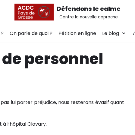
Défendons le calme
Contre la nouvelle approche
 ?
On parle de quoi ?
Pétition en ligne
Le blog
de personnel
pas lui porter préjudice, nous resterons évasif quant
t à l’hôpital Clavary.