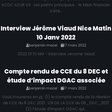
ACDC AZUR V3 Les points principaux : le bilan financier
a été…
Interview Jérôme Viaud Nice Matin
10 Janv 2022
benjamin mazel
17 mars 2022
2022 01 10 NM – interview Jerome Viaud
Compte rendu de CCE du 8 DEC et
étude d’impact DGAC associée
benjamin mazel
17 mars 2022
Vous trouverez en pj : (1) le compte rendu de la réunion
de CCE du 8 DEC 2021 : CR DE LA CCE du 08_DEC_2021
(2) l’étude d’impact DGAC qui…