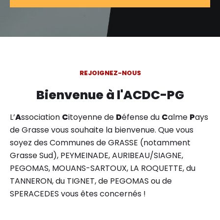
REJOIGNEZ-NOUS
Bienvenue à l'ACDC-PG
L’
A
ssociation
C
itoyenne de
D
éfense du
C
alme
P
ays
de Grasse vous souhaite la bienvenue. Que vous
soyez des Communes de GRASSE (notamment
Grasse Sud), PEYMEINADE, AURIBEAU/SIAGNE,
PEGOMAS, MOUANS-SARTOUX, LA ROQUETTE, du
TANNERON, du TIGNET, de PEGOMAS ou de
SPERACEDES vous êtes concernés !