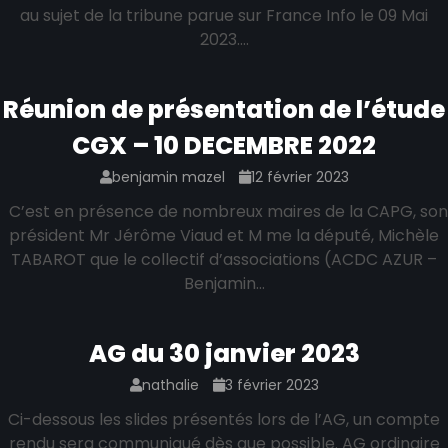
au sujet de la tribune parue sur France Info le 09 Mai
2023.…
Réunion de présentation de l’étude
CGX – 10 DECEMBRE 2022
benjamin mazel
12 février 2023
C’est en présence de nombreux maires de la CAPG, son
président Mr Jérôme Viaud et M me la député, Michèle
TABAROT que le collectif d’associations (ACDC AZUR –
Benjamin…
AG du 30 janvier 2023
nathalie
3 février 2023
Ci-dessous les slides présentés lors de l’AG, un compte
rendu sera communiqué dès que possible. AG ordinaire