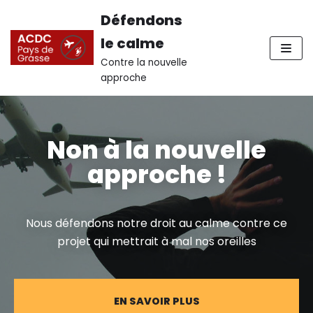
Défendons
Aller
le calme
au
Contre la nouvelle
contenu
approche
Non à la nouvelle
approche !
Nous défendons notre droit au calme contre ce
projet qui mettrait à mal nos oreilles
EN SAVOIR PLUS